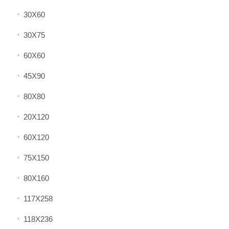
30X60
30X75
60X60
45X90
80X80
20X120
60X120
75X150
80X160
117X258
118X236