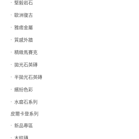
堅毅岩石
歐洲復古
雅痞金屬
質感外牆
精緻馬賽克
拋光石英磚
半拋光石英磚
繽紛色彩
水磨石系列
皮爾卡登系列
新品專區
木紋磚