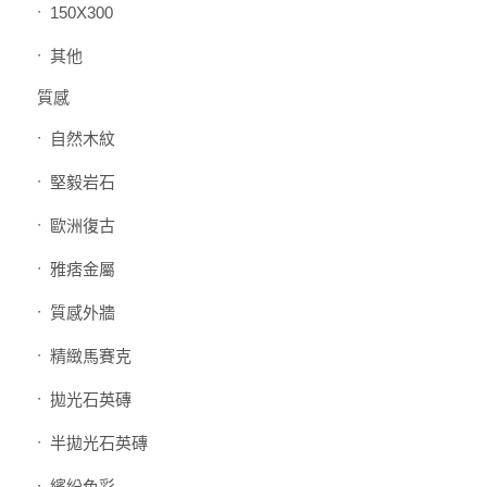
150X300
其他
質感
自然木紋
堅毅岩石
歐洲復古
雅痞金屬
質感外牆
精緻馬賽克
拋光石英磚
半拋光石英磚
繽紛色彩