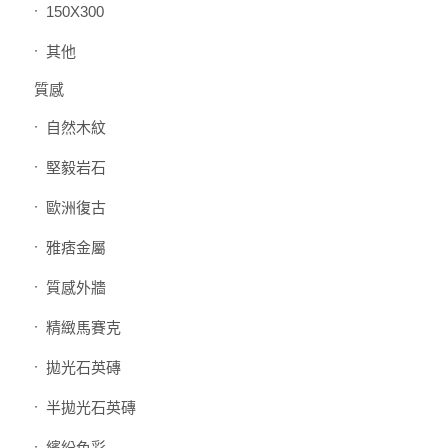
150X300
其他
質感
自然木紋
堅毅岩石
歐洲復古
雅痞金屬
質感外牆
精緻馬賽克
拋光石英磚
半拋光石英磚
繽紛色彩