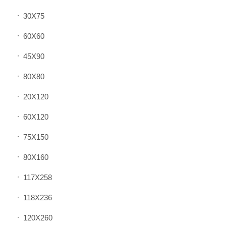
30X75
60X60
45X90
80X80
20X120
60X120
75X150
80X160
117X258
118X236
120X260