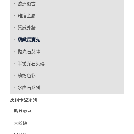
歐洲復古
雅痞金屬
質感外牆
精緻馬賽克
拋光石英磚
半拋光石英磚
繽紛色彩
水磨石系列
皮爾卡登系列
新品專區
木紋磚