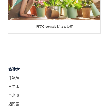
德國Greenweb 防霧霾紗網
綠建材
呼吸磚
再生木
奈米漆
鋁門窗