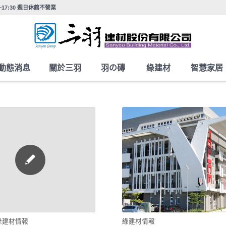
0~17:30 週日休館不營業
動態消息
關於三羽
羽の磚
綠建材
智慧家居
綠建材情報
綠建材情報