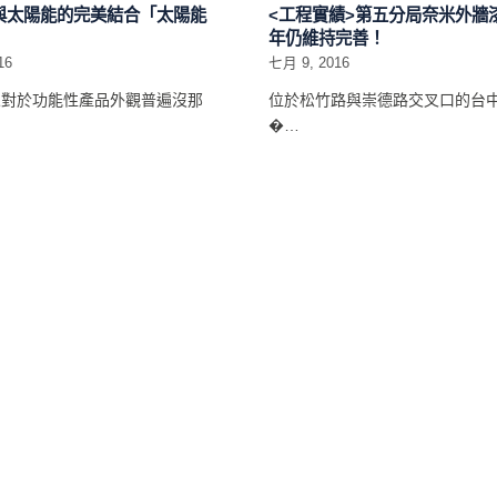
<工程實績>第五分局奈米外牆
與太陽能的完美結合「太陽能
年仍維持完善！
七月 9, 2016
16
位於松竹路與崇德路交叉口的台
人對於功能性產品外觀普遍沒那
�…